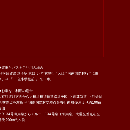
◆電車とバスをご利用の場合
JR横須賀線 逗子駅 東口より“ 衣笠行 ” 又は “ 湘南国際村行 ” に乗
車。⇒ 「 一色小学校前 」 で下車。
◆お車をご利用の場合
＜有料道路方面から＞横浜横須賀道路逗子IC ⇒ 逗葉新道 ⇒ 料金所
先 交差点を左折 ⇒ 湘南国際村交差点を右折後 郵便局より約100m
右側
＜R134号海岸線から＞ルート134号線（海岸線）大道交差点を左
折後 200m先左側