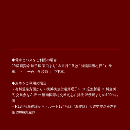
◆電車とバスをご利用の場合
JR横須賀線 逗子駅 東口より“ 衣笠行 ” 又は “ 湘南国際村行 ” に乗
車。⇒ 「 一色小学校前 」 で下車。
◆お車をご利用の場合
＜有料道路方面から＞横浜横須賀道路逗子IC ⇒ 逗葉新道 ⇒ 料金所
先 交差点を左折 ⇒ 湘南国際村交差点を右折後 郵便局より約100m右
側
＜R134号海岸線から＞ルート134号線（海岸線）大道交差点を左折
後 200m先左側